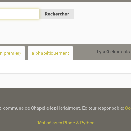
Il y a
0
éléments 
en premier)
alphabétiquement
e la commune de Chapelle-lez-Herlaimont. Editeur responsable:
Co
Réalisé avec Plone & Python