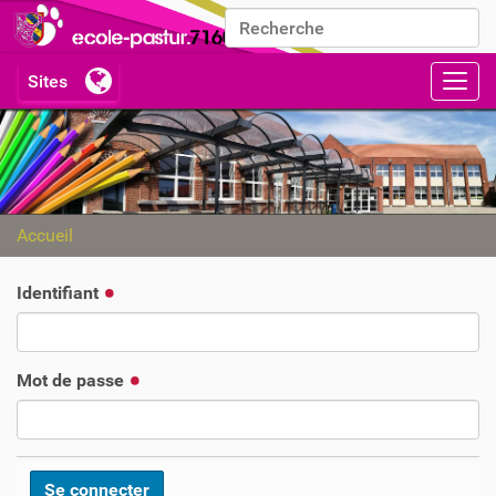
Chercher par
Recherche avancée…
Activ
Accueil
Identifiant
Mot de passe