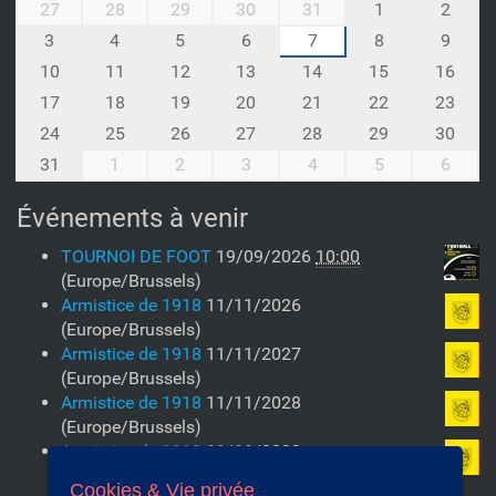
m
27
28
29
30
31
1
2
o
3
4
5
6
7
8
9
n
10
11
12
13
14
15
16
t
h
17
18
19
20
21
22
23
-
24
25
26
27
28
29
30
8
31
1
2
3
4
5
6
Événements à venir
TOURNOI DE FOOT
19/09/2026
10:00
(Europe/Brussels)
Armistice de 1918
11/11/2026
(Europe/Brussels)
Armistice de 1918
11/11/2027
(Europe/Brussels)
Armistice de 1918
11/11/2028
(Europe/Brussels)
Armistice de 1918
11/11/2029
(Europe/Brussels)
Cookies & Vie privée