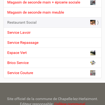
Magasin de seconde main + épicerie sociale
N
a
Magasin de seconde main meuble
v
Restaurant Social
i
g
Service Lavoir
a
t
Service Repassage
i
Espace Vert
o
n
Brico Service
Service Couture
Site officiel de la commune de Chapelle-lez-Herlaimont.
Editeur responsable:
Collège communal