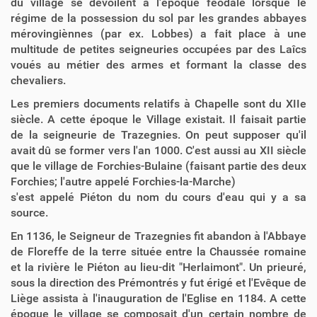
du village se dévoilent à l'époque féodale lorsque le
régime de la possession du sol par les grandes abbayes
mérovingiènnes (par ex. Lobbes) a fait place à une
multitude de petites seigneuries occupées par des Laîcs
voués au métier des armes et formant la classe des
chevaliers.
Les premiers documents relatifs à Chapelle sont du XIIe
siècle. A cette époque le Village existait. Il faisait partie
de la seigneurie de Trazegnies. On peut supposer qu'il
avait dû se former vers l'an 1000. C'est aussi au XII siècle
que le village de Forchies-Bulaine (faisant partie des deux
Forchies; l'autre appelé Forchies-la-Marche)
s'est appelé Piéton du nom du cours d'eau qui y a sa
source.
En 1136, le Seigneur de Trazegnies fit abandon à l'Abbaye
de Floreffe de la terre située entre la Chaussée romaine
et la rivière le Piéton au lieu-dit "Herlaimont". Un prieuré,
sous la direction des Prémontrés y fut érigé et l'Evêque de
Liège assista à l'inauguration de l'Eglise en 1184. A cette
époque le village se composait d'un certain nombre de