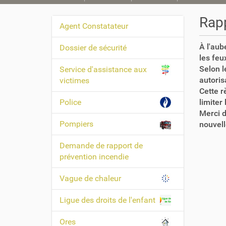
o
u
Rapp
Agent Constatateur
s
N
ê
a
À l'aub
Dossier de sécurité
t
v
les feux
e
Selon 
Service d'assistance aux
i
s
autoris
victimes
i
g
Cette r
c
a
Police
limiter
i
t
Merci d
Pompiers
nouvell
i
:
o
Demande de rapport de
n
prévention incendie
Vague de chaleur
Ligue des droits de l'enfant
Ores