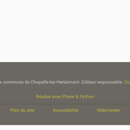
e la commune de Chapelle-lez-Herlaimont. Editeur responsable:
Co
Réalisé avec Plone & Python
Plan du site
Accessibilité
Webmaster