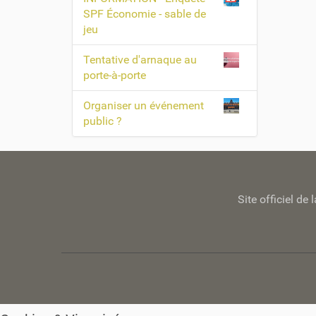
SPF Économie - sable de
jeu
Tentative d'arnaque au
porte-à-porte
Organiser un événement
public ?
Site officiel d