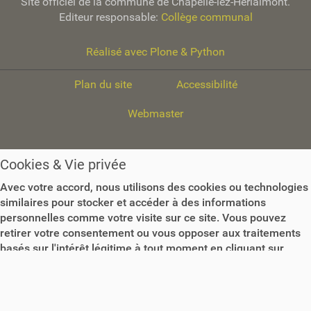
Site officiel de la commune de Chapelle-lez-Herlaimont.
Editeur responsable:
Collège communal
Réalisé avec Plone & Python
Plan du site
Accessibilité
Webmaster
Cookies & Vie privée
Avec votre accord, nous utilisons des cookies ou technologies
similaires pour stocker et accéder à des informations
personnelles comme votre visite sur ce site. Vous pouvez
retirer votre consentement ou vous opposer aux traitements
basés sur l'intérêt légitime à tout moment en cliquant sur
"Plus d'informations" ou dans notre politique de confidentialité
sur ce site.
Plus d'informations
Accepter les Cookies
Paramétrer