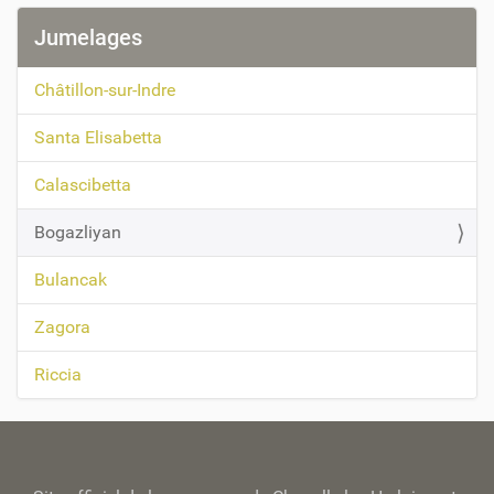
Jumelages
Châtillon-sur-Indre
Santa Elisabetta
Calascibetta
Bogazliyan
Bulancak
Zagora
Riccia