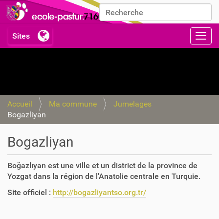
Chercher par
Recherche avancée…
Activ
Accueil
Ma commune
Jumelages
Bogazliyan
Bogazliyan
Boğazlıyan est une ville et un district de la province de
Yozgat dans la région de l'Anatolie centrale en Turquie.
Site officiel :
http://bogazliyantso.org.tr/