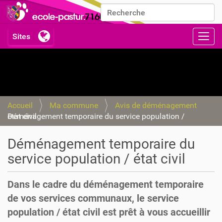
Chercher par
Recherche avancée…
Activ
Accueil
Ma commune
Avis de déménagement
Déménagement temporaire du service population / état civil
Déménagement temporaire du
service population / état civil
Dans le cadre du déménagement temporaire
de vos services communaux, le service
population / état civil est prêt à vous accueillir