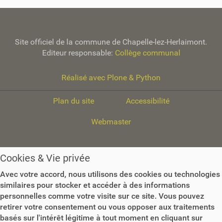
g
a
t
Site officiel de la commune de Chapelle-lez-Herlaimont.
Editeur responsable:
Collège communal
i
o
Réalisé avec Plone & Python
n
Plan du site
Accessibilité
Webmaster
Cookies & Vie privée
Avec votre accord, nous utilisons des cookies ou technologies
similaires pour stocker et accéder à des informations
personnelles comme votre visite sur ce site. Vous pouvez
retirer votre consentement ou vous opposer aux traitements
basés sur l'intérêt légitime à tout moment en cliquant sur