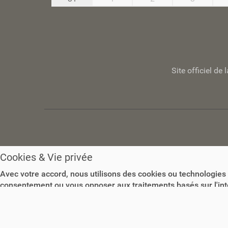
u
m
e
n
t
Site officiel d
Cookies & Vie privée
Avec votre accord, nous utilisons des cookies ou technologies 
consentement ou vous opposer aux traitements basés sur l'intér
d'informations
Accepter les Cookies
Paramétrer