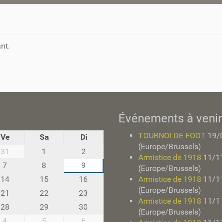
nt.
Événements à venir
TOURNOI DE FOOT
19/
Ve
Sa
Di
(Europe/Brussels)
31
1
2
Armistice de 1918
11/1
7
8
9
(Europe/Brussels)
14
15
16
Armistice de 1918
11/1
(Europe/Brussels)
21
22
23
Armistice de 1918
11/1
28
29
30
(Europe/Brussels)
4
5
6