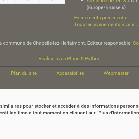
Armistice de 1918
11/1
(Europe/Brussels)
Événements précédents…
Tous les événements à venir…
e la commune de Chapelle-lez-Herlaimont. Editeur responsable:
Co
Réalisé avec Plone & Python
Plan du site
Accessibilité
Webmaster
similaires pour stocker et accéder à des informations personne
êt légitime à tout moment en cliquant sur "Plus d'informations"