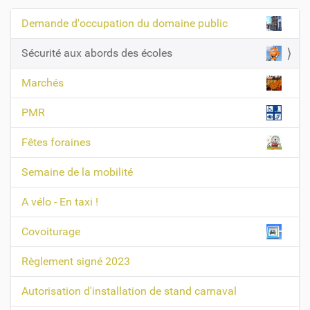
Demande d'occupation du domaine public
N
a
Sécurité aux abords des écoles
v
Marchés
i
g
PMR
a
t
Fêtes foraines
i
Semaine de la mobilité
o
n
A vélo - En taxi !
Covoiturage
Règlement signé 2023
Autorisation d'installation de stand carnaval