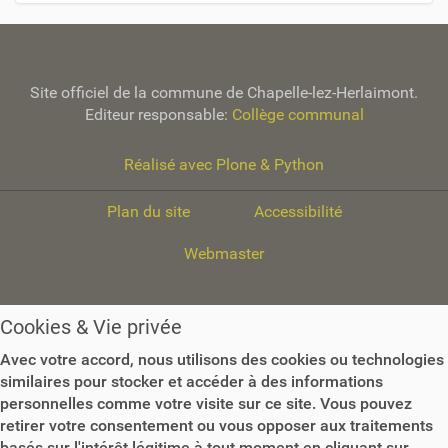
i
g
a
Site officiel de la commune de Chapelle-lez-Herlaimont.
t
Editeur responsable:
Collège communal
i
Réalisé avec Plone & Python
o
n
Plan du site
Accessibilité
Webmaster
Cookies & Vie privée
Avec votre accord, nous utilisons des cookies ou technologies
similaires pour stocker et accéder à des informations
personnelles comme votre visite sur ce site. Vous pouvez
retirer votre consentement ou vous opposer aux traitements
basés sur l'intérêt légitime à tout moment en cliquant sur