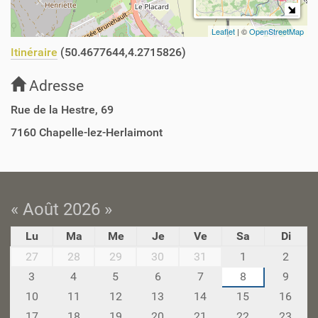
Leaflet
| ©
OpenStreetMap
Itinéraire
(50.4677644,4.2715826)
Adresse
Rue de la Hestre, 69
7160
Chapelle-lez-Herlaimont
« Août 2026 »
Lu
Ma
Me
Je
Ve
Sa
Di
m
27
28
29
30
31
1
2
o
3
4
5
6
7
8
9
n
10
11
12
13
14
15
16
t
h
17
18
19
20
21
22
23