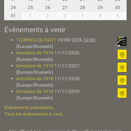
-
24
25
26
27
28
29
30
8
31
1
2
3
4
5
6
Événements à venir
TOURNOI DE FOOT
19/09/2026
10:00
(Europe/Brussels)
Armistice de 1918
11/11/2026
(Europe/Brussels)
Armistice de 1918
11/11/2027
(Europe/Brussels)
Armistice de 1918
11/11/2028
(Europe/Brussels)
Armistice de 1918
11/11/2029
(Europe/Brussels)
Événements précédents…
Tous les événements à venir…