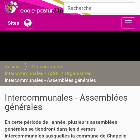
Chercher par
Recherche avancée…
Activ
Accueil
Ma commune
Intercommunales / ASBL / Organismes
Intercommunales - Assemblées générales
Intercommunales - Assemblées
générales
En cette période de l'année, plusieurs assemblées
générales se tiendront dans les diverses
intercommunales auxquelles la commune de Chapelle-