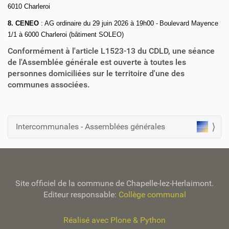
6010 Charleroi
8. CENEO
: AG ordinaire du 29 juin 2026 à 19h00 -
Boulevard Mayence
1/1 à 6000 Charleroi (bâtiment SOLEO)
Conformément à l'article L1523-13 du CDLD, une séance
de l'Assemblée générale est ouverte à toutes les
personnes domiciliées sur le territoire d'une des
communes associées.
Intercommunales - Assemblées générales
N
a
v
i
Site officiel de la commune de Chapelle-lez-Herlaimont.
g
Editeur responsable:
Collège communal
a
t
Réalisé avec Plone & Python